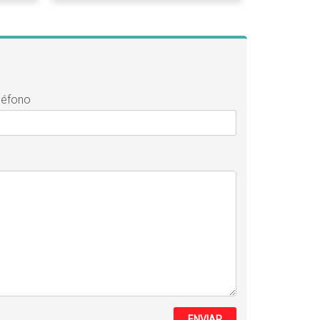
léfono
ENVIAR