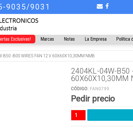
75-9035/9031
fertas Exclusivas!
Marcas
Notas
La Empresa
Política 
W-B50 -B00 WIRES FAN 12 V 60X60X10,30MM NMB
2404KL-04W-B50 
60X60X10,30MM
CÓDIGO:
FAN0799
Pedir precio