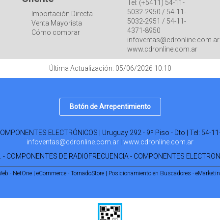
Tel: (+5411) 54-11-
5032-2950 / 54-11-
Importación Directa
5032-2951 / 54-11-
Venta Mayorista
4371-8950
Cómo comprar
infoventas@cdronline.com.ar
www.cdronline.com.ar
Última Actualización: 05/06/2026 10:10
Botón de Arrepentimiento
PONENTES ELECTRÓNICOS | Uruguay 292 - 9º Piso - Dto | Tel:
54-11
infoventas@cdronline.com.ar
|
www.cdronline.com.ar
R. - COMPONENTES DE RADIOFRECUENCIA - COMPONENTES ELECTRO
Web - NetOne
|
eCommerce - TornadoStore
|
Posicionamiento en Buscadores - eMarketi