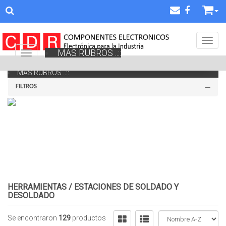
Toggl
MAS RUBROS ..::
Navigation ein-/ausblenden
MAS RUBROS ..::
FILTROS
HERRAMIENTAS
/
ESTACIONES DE SOLDADO Y
DESOLDADO
Se encontraron
129
productos