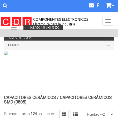
Toggl
MAS RUBROS ..::
Navigation ein-/ausblenden
MAS RUBROS ..::
FILTROS
CAPACITORES CERÁMICOS
/
CAPACITORES CERÁMICOS
SMD (0805)
Se encontraron
124
productos