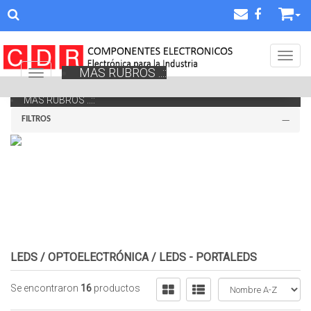
Toggl
MAS RUBROS ..::
Navigation ein-/ausblenden
MAS RUBROS ..::
FILTROS
LEDS / OPTOELECTRÓNICA
/
LEDS - PORTALEDS
Se encontraron
16
productos