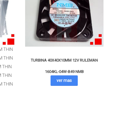
M THIN
M THIN
TURBINA 40X40X10MM 12V RULEMAN
 THIN
1604KL-04W-B49 NMB
 THIN
ver mas
M THIN