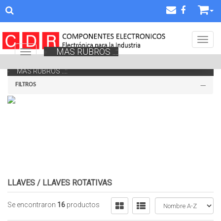
Toggl
MAS RUBROS ..::
Navigation ein-/ausblenden
MAS RUBROS ..::
FILTROS
LLAVES
/
LLAVES ROTATIVAS
Se encontraron
16
productos