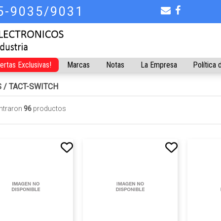
75-9035/9031
fertas Exclusivas!
Marcas
Notas
La Empresa
Política 
S
/
TACT-SWITCH
ntraron
96
productos