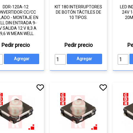
DDR-120A-12
KIT 180 INTERRUPTORES
LED I
NVERTIDOR CC/CC
DE BOTÓN TÀCTILES DE
24V 
LADO - MONTAJE EN
10 TIPOS.
20M
ELL DIN ENTRADA 9-
V SALIDA 12 V 8,3 A
9,6 W MEAN WELL
Pedir precio
Pedir precio
Pe