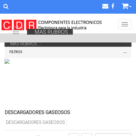
Toggl
MAS RUBROS ..::
Navigation ein-/ausblenden
MAS RUBROS ..::
FILTROS
DESCARGADORES GASEOSOS
DESCARGADORES GASEOSOS