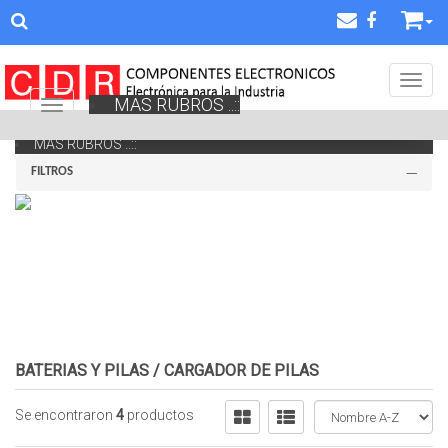
Toggl
MAS RUBROS ..::
Navigation ein-/ausblenden
MAS RUBROS ..::
FILTROS
BATERIAS Y PILAS
/
CARGADOR DE PILAS
Se encontraron
4
productos