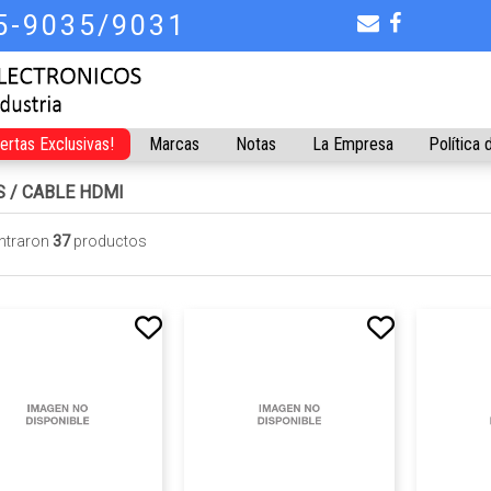
75-9035/9031
fertas Exclusivas!
Marcas
Notas
La Empresa
Política 
S
/
CABLE HDMI
ntraron
37
productos