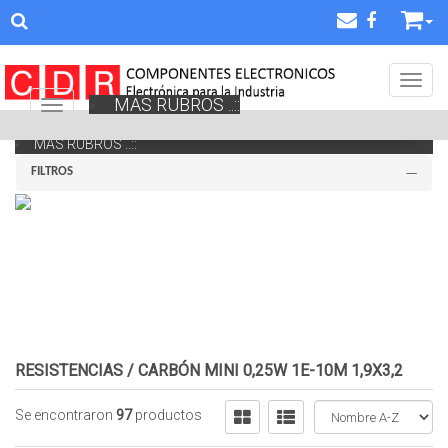
Toggl
MAS RUBROS ..::
Navigation ein-/ausblenden
MAS RUBROS ..::
FILTROS
RESISTENCIAS
/
CARBÓN MINI 0,25W 1E-10M 1,9X3,2
Se encontraron
97
productos