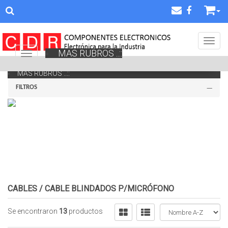
Toggl
MAS RUBROS ..::
Navigation ein-/ausblenden
MAS RUBROS ..::
FILTROS
CABLES
/
CABLE BLINDADOS P/MICRÓFONO
Se encontraron
13
productos