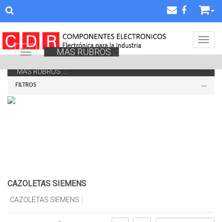
Toggl
MAS RUBROS ..::
Navigation ein-/ausblenden
MAS RUBROS ..::
FILTROS
CAZOLETAS SIEMENS
CAZOLETAS SIEMENS