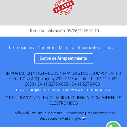
Última Actualización: 05/06/2026 10:10
Promociones
Nosotros
Marcas
Documentos
Links
Botón de Arrepentimiento
IMPORTACIÓN Y DISTRIBUCIÓN MAYORISTA DE COMPONENTES
ELECTRÓNICOS | Uruguay 292 - 9º Piso - Dto | Tel:
54-11-5032-
2950 / 54-11-5275-9035 / 54-11-5275-9031
infoventas@cdronline.com.ar
|
www.cdronline.com.ar
C.D.R. - COMPONENTES DE RADIOFRECUENCIA - COMPONENTES
ELECTRONICOS
Diseño Web - NetOne
|
eCommerce - TornadoStore
|
Posicionamiento en
Buscadores - eMarketingPro