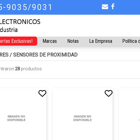
75-9035/9031
fertas Exclusivas!
Marcas
Notas
La Empresa
Política 
RES
/
SENSORES DE PROXIMIDAD
ntraron
28
productos