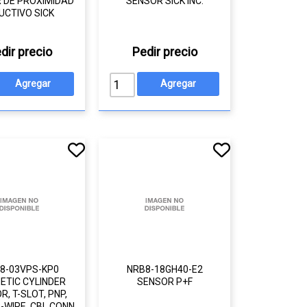
 DE PROXIMIDAD
SENSOR SICK INC.
UCTIVO SICK
dir precio
Pedir precio
8-03VPS-KP0
NRB8-18GH40-E2
ETIC CYLINDER
SENSOR P+F
R, T-SLOT, PNP,
3-WIRE, CBL CONN