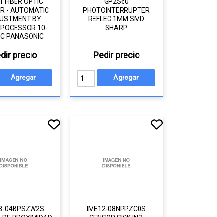
1 FIBER OPTIC
GP2S60
R - AUTOMATIC
PHOTOINTERRUPTER
USTMENT BY
REFLEC 1MM SMD
POCESSOR 10-
SHARP
C PANASONIC
dir precio
Pedir precio
8-04BPSZW2S
IME12-08NPPZC0S