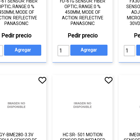
-61 SENSOR: FIBER
FD-61G SENSOR: FIBER
FX30
OPTIC; RANGE:0 %
OPTIC; RANGE:0 %
SENSO
450MM, MODE OF
450MM, MODE OF
ADJ
CTION: REFLECTIVE
ACTION: REFLECTIVE
MICRO
PANASONIC
PANASONIC
30VD
Pedir precio
Pedir precio
Pe
GY-BME280-3.3V
HC SR- 501 MOTION
IME0