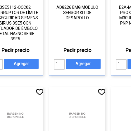
3SE5112-OCC02
AD8226 EMG MODULO
E2A-M
ERRUPTOR DE LÍMITE
SENSOR KIT DE
PROX
SEGURIDAD SIEMENS
DESAROLLO
M30U
SIRIUS 3SE5 CON
PNP 
TUADOR DE ÉMBOLO
ETAL NA/NC SERIE
3SE5
Pedir precio
Pedir precio
Pe