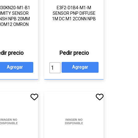
30KN20-M1-B1
E3F2-D1B4-M1-M
IMITY SENSOR
SENSOR PNP DIFFUSE
NSH NPB 20MM
1M DC M1 2CONN NPB
NOM12 OMRON
dir precio
Pedir precio