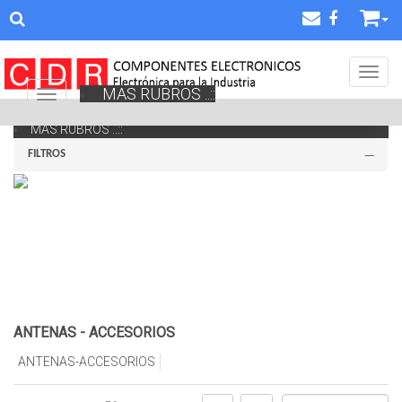
Toggl
MAS RUBROS ..::
Navigation ein-/ausblenden
MAS RUBROS ..::
FILTROS
ANTENAS - ACCESORIOS
ANTENAS-ACCESORIOS