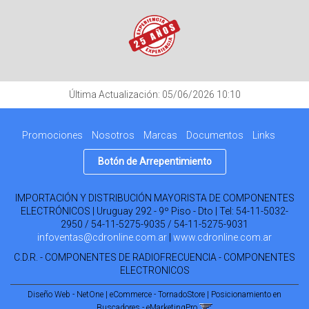
Última Actualización: 05/06/2026 10:10
Promociones
Nosotros
Marcas
Documentos
Links
Botón de Arrepentimiento
IMPORTACIÓN Y DISTRIBUCIÓN MAYORISTA DE COMPONENTES
ELECTRÓNICOS | Uruguay 292 - 9º Piso - Dto | Tel:
54-11-5032-
2950 / 54-11-5275-9035 / 54-11-5275-9031
infoventas@cdronline.com.ar
|
www.cdronline.com.ar
C.D.R. - COMPONENTES DE RADIOFRECUENCIA - COMPONENTES
ELECTRONICOS
Diseño Web - NetOne
|
eCommerce - TornadoStore
|
Posicionamiento en
Buscadores - eMarketingPro