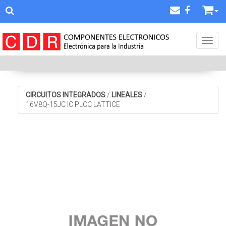
Toggl
CIRCUITOS INTEGRADOS
/
LINEALES
/
16V8Q-15JC IC PLCC LATTICE