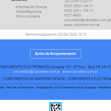
Tel: (+5411) 54-11-
5032-2950 / 54-11-
Importación Directa
5032-2951 / 54-11-
Venta Mayorista
4371-8950
Cómo comprar
infoventas@cdronline.com.ar
www.cdronline.com.ar
Última Actualización: 05/06/2026 10:10
Botón de Arrepentimiento
PONENTES ELECTRÓNICOS | Uruguay 292 - 9º Piso - Dto | Tel:
54-11
infoventas@cdronline.com.ar
|
www.cdronline.com.ar
R. - COMPONENTES DE RADIOFRECUENCIA - COMPONENTES ELECTRO
Web - NetOne
|
eCommerce - TornadoStore
|
Posicionamiento en Buscadores - eMarketi