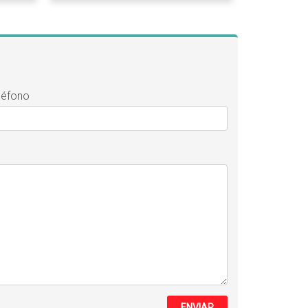
léfono
ENVIAR