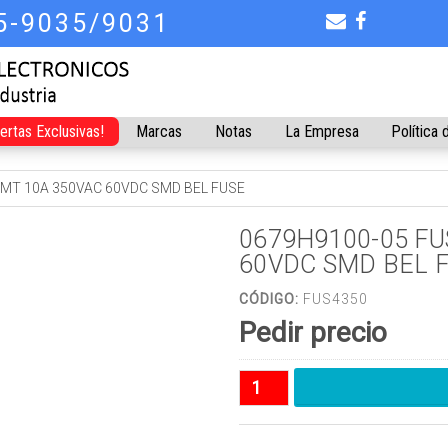
75-9035/9031
fertas Exclusivas!
Marcas
Notas
La Empresa
Política 
 MT 10A 350VAC 60VDC SMD BEL FUSE
0679H9100-05 FU
60VDC SMD BEL 
CÓDIGO:
FUS4350
Pedir precio