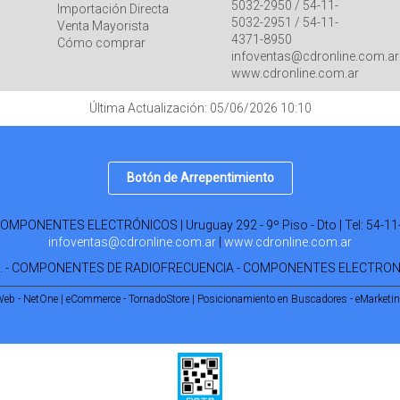
5032-2950 / 54-11-
Importación Directa
5032-2951 / 54-11-
Venta Mayorista
4371-8950
Cómo comprar
infoventas@cdronline.com.ar
www.cdronline.com.ar
Última Actualización: 05/06/2026 10:10
Botón de Arrepentimiento
PONENTES ELECTRÓNICOS | Uruguay 292 - 9º Piso - Dto | Tel:
54-11
infoventas@cdronline.com.ar
|
www.cdronline.com.ar
R. - COMPONENTES DE RADIOFRECUENCIA - COMPONENTES ELECTRO
Web - NetOne
|
eCommerce - TornadoStore
|
Posicionamiento en Buscadores - eMarketi