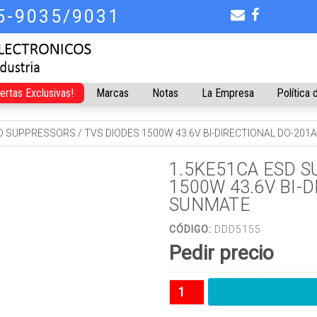
75-9035/9031
fertas Exclusivas!
Marcas
Notas
La Empresa
Política 
D SUPPRESSORS / TVS DIODES 1500W 43.6V BI-DIRECTIONAL DO-20
1.5KE51CA ESD S
1500W 43.6V BI-
SUNMATE
CÓDIGO:
DDD5155
Pedir precio