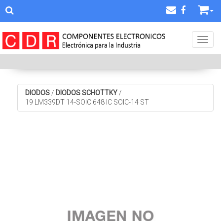
Toggl
DIODOS
/
DIODOS SCHOTTKY
/
19 LM339DT 14-SOIC 648 IC SOIC-14 ST