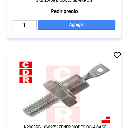
SKB 25/08 MODULE SEMIKRON
Pedir precio
1N2988RB 10W 27V ZENER DIODES DO-4 CASE