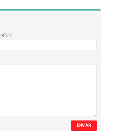
léfono
ENVIAR