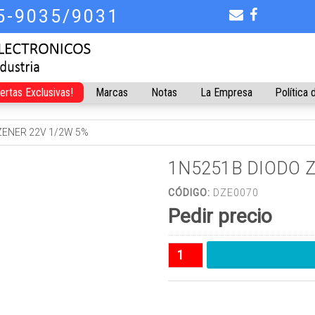
75-9035/9031
fertas Exclusivas!
Marcas
Notas
La Empresa
Política 
ZENER 22V 1/2W 5%
1N5251B DIODO Z
CÓDIGO:
DZE0070
Pedir precio