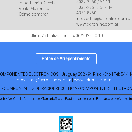
5032-2950 / 54-11-
Importación Directa
5032-2951 / 54-11-
Venta Mayorista
4371-8950
Cómo comprar
infoventas@cdronline.com.ar
www.cdronline.com.ar
Última Actualización: 05/06/2026 10:10
Botón de Arrepentimiento
PONENTES ELECTRÓNICOS | Uruguay 292 - 9º Piso - Dto | Tel:
54-11
infoventas@cdronline.com.ar
|
www.cdronline.com.ar
R. - COMPONENTES DE RADIOFRECUENCIA - COMPONENTES ELECTRO
Web - NetOne
|
eCommerce - TornadoStore
|
Posicionamiento en Buscadores - eMarketi