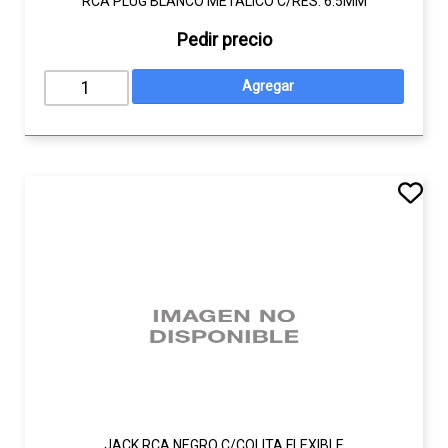
RCA PLUG BLANCO METÁLICO C/RES. 6.5MM
Pedir precio
JACK RCA NEGRO C/COLITA FLEXIBLE