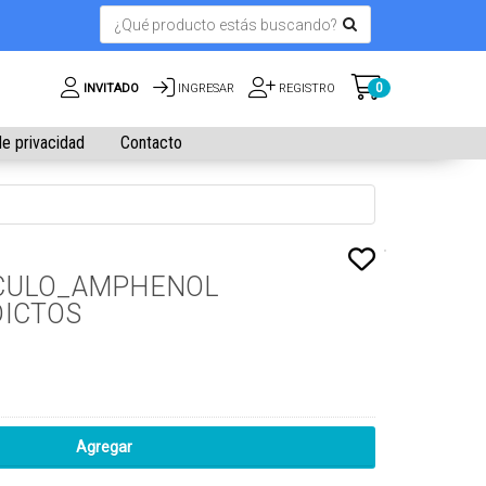
0
INVITADO
INGRESAR
REGISTRO
de privacidad
Contacto
CULO_AMPHENOL
DICTOS