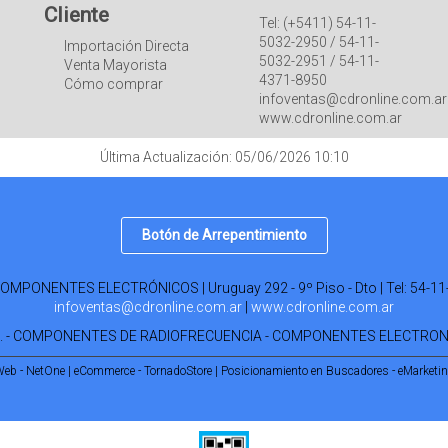
Cliente
Tel: (+5411) 54-11-
5032-2950 / 54-11-
Importación Directa
5032-2951 / 54-11-
Venta Mayorista
4371-8950
Cómo comprar
infoventas@cdronline.com.ar
www.cdronline.com.ar
Última Actualización: 05/06/2026 10:10
Botón de Arrepentimiento
PONENTES ELECTRÓNICOS | Uruguay 292 - 9º Piso - Dto | Tel:
54-11
infoventas@cdronline.com.ar
|
www.cdronline.com.ar
R. - COMPONENTES DE RADIOFRECUENCIA - COMPONENTES ELECTRO
Web - NetOne
|
eCommerce - TornadoStore
|
Posicionamiento en Buscadores - eMarketi