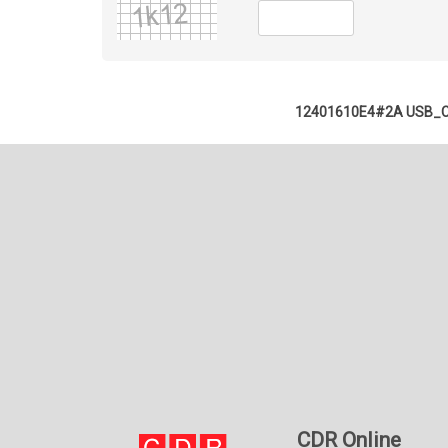
12401610E4#2A USB_
CDR Online