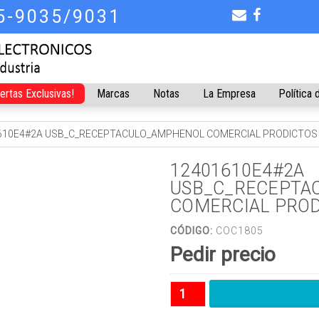
75-9035/9031
fertas Exclusivas!
Marcas
Notas
La Empresa
Política 
610E4#2A USB_C_RECEPTACULO_AMPHENOL COMERCIAL PRODICTOS
12401610E4#2A
USB_C_RECEPTA
COMERCIAL PRO
CÓDIGO:
COC1805
Pedir precio