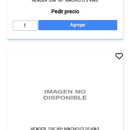
HEADER .098' 90º MACHO/CI 3 VÍAS
Pedir precio
HEADER .156' 90º MACHO/CI 10 VÍAS