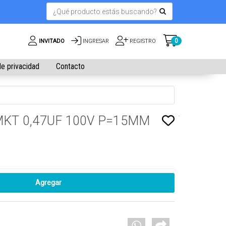
0
INVITADO
INGRESAR
REGISTRO
de privacidad
Contacto
MKT 0,47UF 100V P=15MM