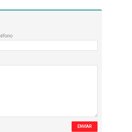
léfono
ENVIAR