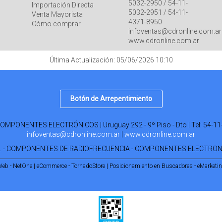
5032-2950 / 54-11-
Importación Directa
5032-2951 / 54-11-
Venta Mayorista
4371-8950
Cómo comprar
infoventas@cdronline.com.ar
www.cdronline.com.ar
Última Actualización: 05/06/2026 10:10
Botón de Arrepentimiento
PONENTES ELECTRÓNICOS | Uruguay 292 - 9º Piso - Dto | Tel:
54-11
infoventas@cdronline.com.ar
|
www.cdronline.com.ar
R. - COMPONENTES DE RADIOFRECUENCIA - COMPONENTES ELECTRO
Web - NetOne
|
eCommerce - TornadoStore
|
Posicionamiento en Buscadores - eMarketi