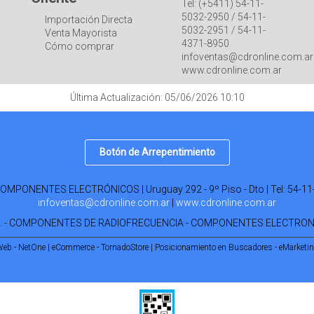
Tel: (+5411) 54-11-
5032-2950 / 54-11-
Importación Directa
5032-2951 / 54-11-
Venta Mayorista
4371-8950
Cómo comprar
infoventas@cdronline.com.ar
www.cdronline.com.ar
Última Actualización: 05/06/2026 10:10
Botón de Arrepentimiento
PONENTES ELECTRÓNICOS | Uruguay 292 - 9º Piso - Dto | Tel:
54-11
infoventas@cdronline.com.ar
|
www.cdronline.com.ar
R. - COMPONENTES DE RADIOFRECUENCIA - COMPONENTES ELECTRO
Web - NetOne
|
eCommerce - TornadoStore
|
Posicionamiento en Buscadores - eMarketi