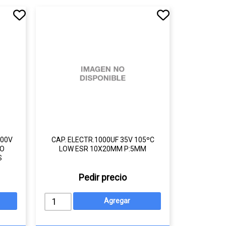
400V
CAP. ELECTR.1000UF 35V 105ºC
CO
LOW ESR 10X20MM P:5MM
S
Pedir precio