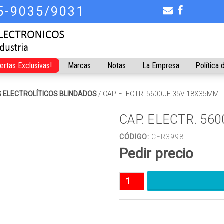
75-9035/9031
fertas Exclusivas!
Marcas
Notas
La Empresa
Política 
 ELECTROLÍTICOS BLINDADOS
/
CAP. ELECTR. 5600UF 35V 18X35MM
CAP. ELECTR. 56
CÓDIGO:
CER3998
Pedir precio