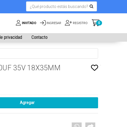
0
INVITADO
INGRESAR
REGISTRO
de privacidad
Contacto
00UF 35V 18X35MM