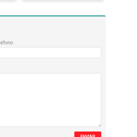
léfono
ENVIAR