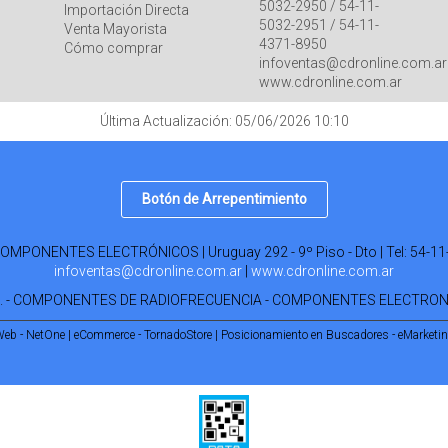
5032-2950 / 54-11-
Importación Directa
5032-2951 / 54-11-
Venta Mayorista
4371-8950
Cómo comprar
infoventas@cdronline.com.ar
www.cdronline.com.ar
Última Actualización: 05/06/2026 10:10
Botón de Arrepentimiento
PONENTES ELECTRÓNICOS | Uruguay 292 - 9º Piso - Dto | Tel:
54-11
infoventas@cdronline.com.ar
|
www.cdronline.com.ar
R. - COMPONENTES DE RADIOFRECUENCIA - COMPONENTES ELECTRO
Web - NetOne
|
eCommerce - TornadoStore
|
Posicionamiento en Buscadores - eMarketi