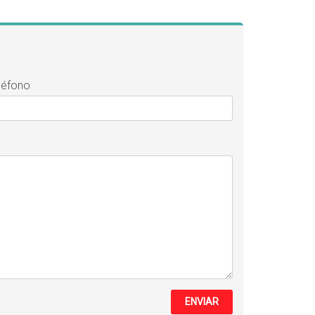
léfono
ENVIAR