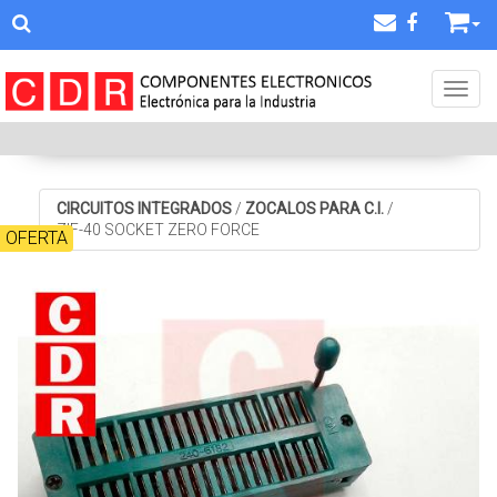
Toggl
CIRCUITOS INTEGRADOS
/
ZOCALOS PARA C.I.
/
ZIF-40 SOCKET ZERO FORCE
OFERTA