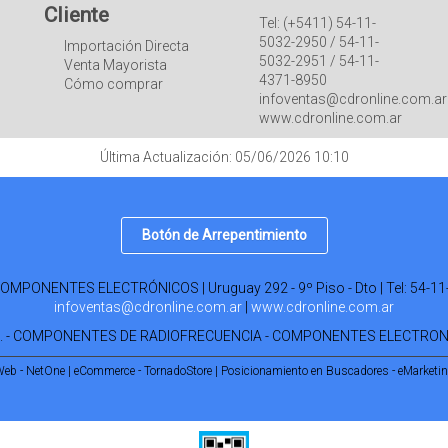
Cliente
Tel: (+5411) 54-11-
5032-2950 / 54-11-
Importación Directa
5032-2951 / 54-11-
Venta Mayorista
4371-8950
Cómo comprar
infoventas@cdronline.com.ar
www.cdronline.com.ar
Última Actualización: 05/06/2026 10:10
Botón de Arrepentimiento
PONENTES ELECTRÓNICOS | Uruguay 292 - 9º Piso - Dto | Tel:
54-11
infoventas@cdronline.com.ar
|
www.cdronline.com.ar
R. - COMPONENTES DE RADIOFRECUENCIA - COMPONENTES ELECTRO
Web - NetOne
|
eCommerce - TornadoStore
|
Posicionamiento en Buscadores - eMarketi