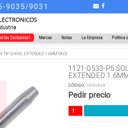
75-9035/9031
fertas Exclusivas!
Marcas
Notas
La Empresa
Política 
N TIP CHISEL EXTENDED 1.6MM PACE
1121-0533-P5 SO
EXTENDED 1.6MM
CÓDIGO:
HER0848
Pedir precio