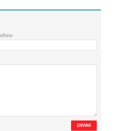
léfono
ENVIAR