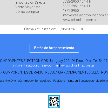
5032-2950 / 54-11-
Importación Directa
5032-2951 / 54-11-
Venta Mayorista
4371-8950
Cómo comprar
infoventas@cdronline.com.ar
www.cdronline.com.ar
Última Actualización: 05/06/2026 10:10
Botón de Arrepentimiento
PONENTES ELECTRÓNICOS | Uruguay 292 - 9º Piso - Dto | Tel:
54-11
infoventas@cdronline.com.ar
|
www.cdronline.com.ar
R. - COMPONENTES DE RADIOFRECUENCIA - COMPONENTES ELECTRO
Web - NetOne
|
eCommerce - TornadoStore
|
Posicionamiento en Buscadores - eMarketi