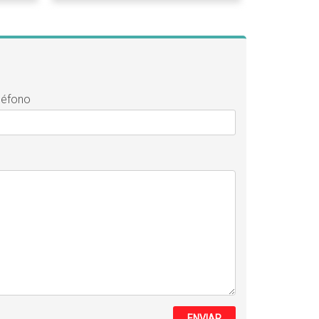
léfono
ENVIAR