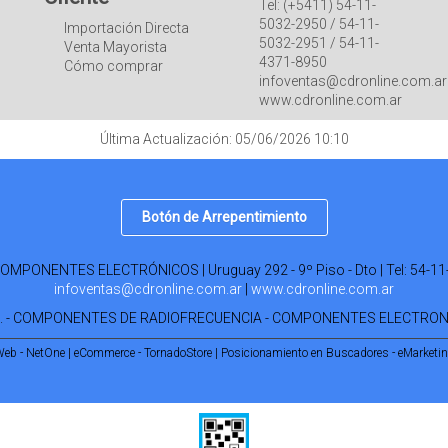
Tel: (+5411) 54-11-
5032-2950 / 54-11-
Importación Directa
5032-2951 / 54-11-
Venta Mayorista
4371-8950
Cómo comprar
infoventas@cdronline.com.ar
www.cdronline.com.ar
Última Actualización: 05/06/2026 10:10
Botón de Arrepentimiento
PONENTES ELECTRÓNICOS | Uruguay 292 - 9º Piso - Dto | Tel:
54-11
infoventas@cdronline.com.ar
|
www.cdronline.com.ar
R. - COMPONENTES DE RADIOFRECUENCIA - COMPONENTES ELECTRO
Web - NetOne
|
eCommerce - TornadoStore
|
Posicionamiento en Buscadores - eMarketi