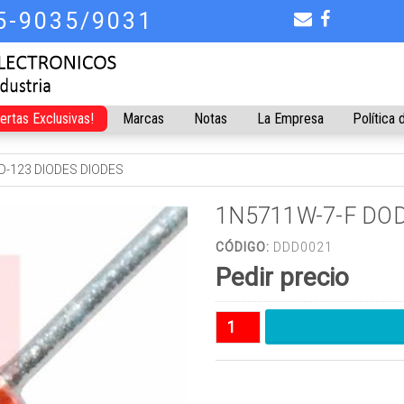
75-9035/9031
fertas Exclusivas!
Marcas
Notas
La Empresa
Política 
D-123 DIODES DIODES
1N5711W-7-F DOD
CÓDIGO:
DDD0021
Pedir precio