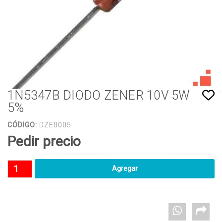
1N5347B DIODO ZENER 10V 5W
5%
CÓDIGO:
DZE0005
Pedir precio