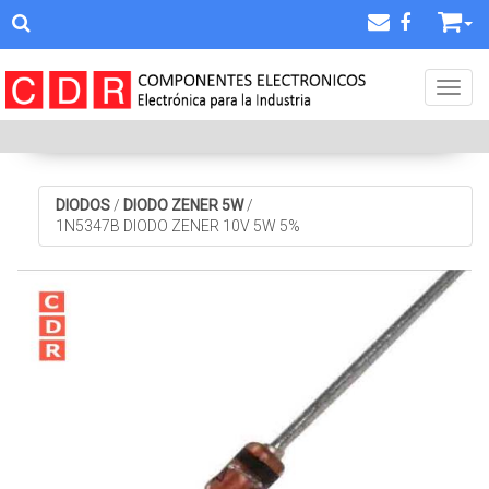
Toggl
DIODOS
/
DIODO ZENER 5W
/
1N5347B DIODO ZENER 10V 5W 5%