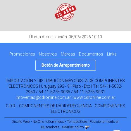
Última Actualización: 05/06/2026 10:10
Promociones
Nosotros
Marcas
Documentos
Links
Botón de Arrepentimiento
IMPORTACIÓN Y DISTRIBUCIÓN MAYORISTA DE COMPONENTES
ELECTRÓNICOS | Uruguay 292 - 9º Piso - Dto | Tel:
54-11-5032-
2950 / 54-11-5275-9035 / 54-11-5275-9031
infoventas@cdronline.com.ar
|
www.cdronline.com.ar
C.D.R. - COMPONENTES DE RADIOFRECUENCIA - COMPONENTES
ELECTRONICOS
Diseño Web - NetOne
|
eCommerce - TornadoStore
|
Posicionamiento en
Buscadores - eMarketingPro