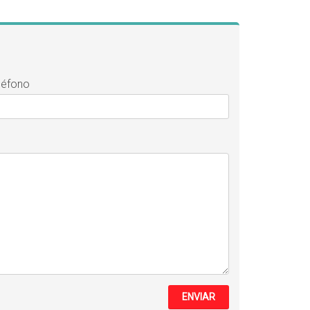
léfono
ENVIAR