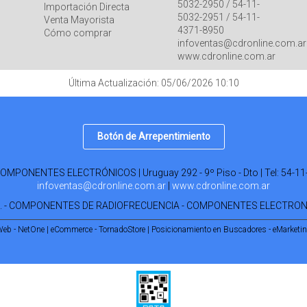
5032-2950 / 54-11-
Importación Directa
5032-2951 / 54-11-
Venta Mayorista
4371-8950
Cómo comprar
infoventas@cdronline.com.ar
www.cdronline.com.ar
Última Actualización: 05/06/2026 10:10
Botón de Arrepentimiento
PONENTES ELECTRÓNICOS | Uruguay 292 - 9º Piso - Dto | Tel:
54-11
infoventas@cdronline.com.ar
|
www.cdronline.com.ar
R. - COMPONENTES DE RADIOFRECUENCIA - COMPONENTES ELECTRO
Web - NetOne
|
eCommerce - TornadoStore
|
Posicionamiento en Buscadores - eMarketi