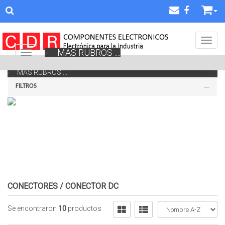
Toggl
MAS RUBROS ..::
Navigation ein-/ausblenden
MAS RUBROS ..::
FILTROS
CONECTORES
/
CONECTOR DC
Se encontraron
10
productos