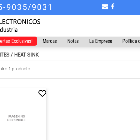
75-9035/9031
fertas Exclusivas!
Marcas
Notas
La Empresa
Política 
NTES
/
HEAT SINK
ntro
1
producto