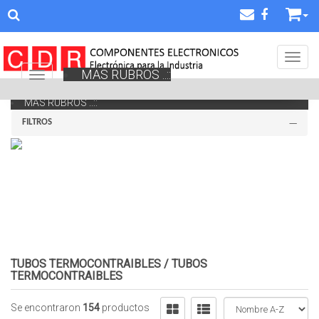
Toggl
MAS RUBROS ..::
Navigation ein-/ausblenden
MAS RUBROS ..::
FILTROS
TUBOS TERMOCONTRAIBLES
/
TUBOS
TERMOCONTRAIBLES
Se encontraron
154
productos