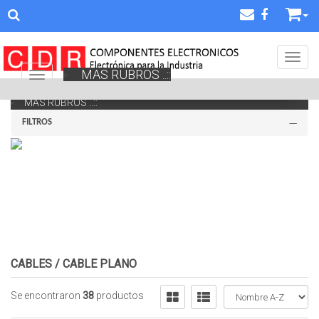
Toggl
MAS RUBROS ..::
Navigation ein-/ausblenden
MAS RUBROS ..::
FILTROS
CABLES
/
CABLE PLANO
Se encontraron
38
productos