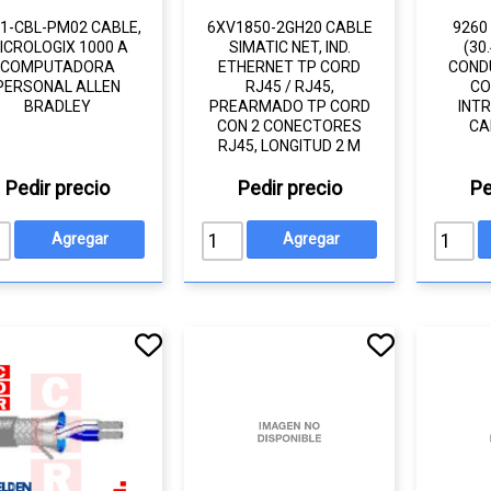
1-CBL-PM02 CABLE,
6XV1850-2GH20 CABLE
9260
ICROLOGIX 1000 A
SIMATIC NET, IND.
(30
COMPUTADORA
ETHERNET TP CORD
COND
PERSONAL ALLEN
RJ45 / RJ45,
CO
BRADLEY
PREARMADO TP CORD
INT
CON 2 CONECTORES
CA
RJ45, LONGITUD 2 M
Pedir precio
Pedir precio
Pe