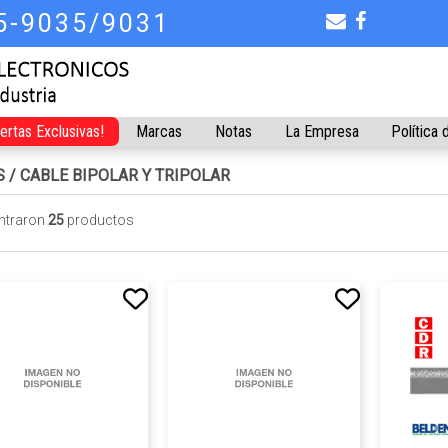
75-9035/9031
fertas Exclusivas!
Marcas
Notas
La Empresa
Política 
S
/
CABLE BIPOLAR Y TRIPOLAR
ntraron
25
productos