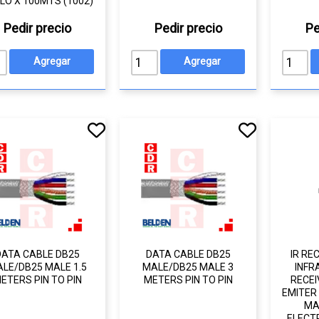
LO X 100MTS (1002)
Pedir precio
Pedir precio
Pe
DATA CABLE DB25
DATA CABLE DB25
IR RE
LE/DB25 MALE 1.5
MALE/DB25 MALE 3
INFR
ETERS PIN TO PIN
METERS PIN TO PIN
RECEI
EMITER
MA
ELECT