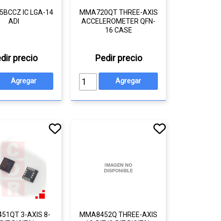
5BCCZ IC LGA-14
MMA720QT THREE-AXIS
ADI
ACCELEROMETER QFN-
16 CASE
dir precio
Pedir precio
51QT 3-AXIS 8-
MMA8452Q THREE-AXIS