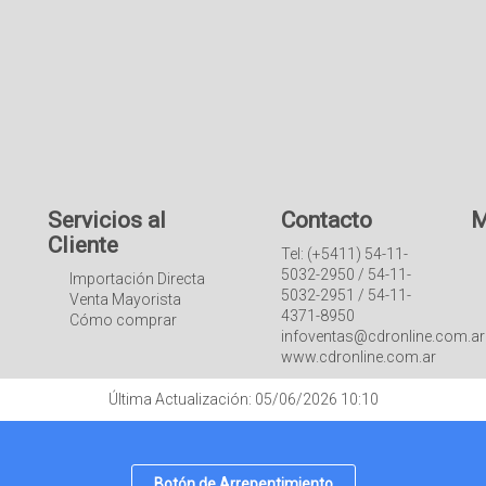
Servicios al
Contacto
M
Cliente
Tel: (+5411) 54-11-
5032-2950 / 54-11-
Importación Directa
5032-2951 / 54-11-
Venta Mayorista
4371-8950
Cómo comprar
infoventas@cdronline.com.ar
www.cdronline.com.ar
Última Actualización: 05/06/2026 10:10
Botón de Arrepentimiento