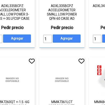
ADXL335BCPZ
ADXL335BCPZ
ADXL34
ACCELEROMETER
ACCELEROMETER
ALL LOW POWER 3-
SMALL LOW POWER
IS +-3G LFCSP CASE
QFN-60 CASE AD
Pedir precio
Pedir precio
Pe
A7260QT +-1.5 -6G
MMA7361LCT
MMA84