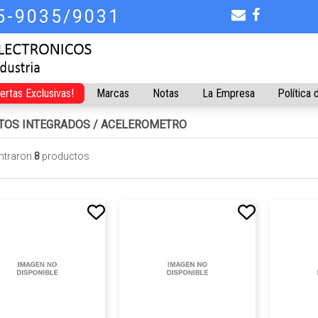
75-9035/9031
fertas Exclusivas!
Marcas
Notas
La Empresa
Política 
ITOS INTEGRADOS
/
ACELEROMETRO
ntraron
8
productos